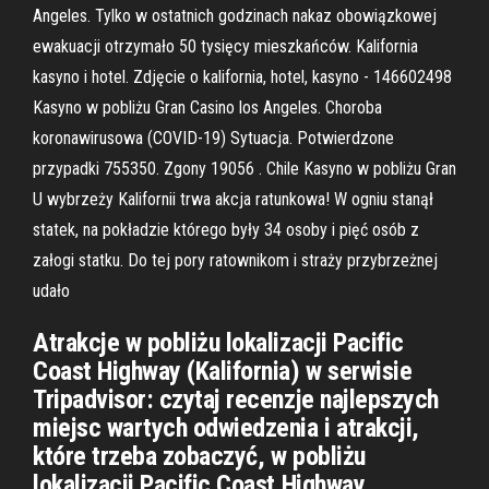
Angeles. Tylko w ostatnich godzinach nakaz obowiązkowej
ewakuacji otrzymało 50 tysięcy mieszkańców. Kalifornia
kasyno i hotel. Zdjęcie o kalifornia, hotel, kasyno - 146602498
Kasyno w pobliżu Gran Casino los Angeles. Choroba
koronawirusowa (COVID-19) Sytuacja. Potwierdzone
przypadki 755350. Zgony 19056 . Chile Kasyno w pobliżu Gran
U wybrzeży Kalifornii trwa akcja ratunkowa! W ogniu stanął
statek, na pokładzie którego były 34 osoby i pięć osób z
załogi statku. Do tej pory ratownikom i straży przybrzeżnej
udało
Atrakcje w pobliżu lokalizacji Pacific
Coast Highway (Kalifornia) w serwisie
Tripadvisor: czytaj recenzje najlepszych
miejsc wartych odwiedzenia i atrakcji,
które trzeba zobaczyć, w pobliżu
lokalizacji Pacific Coast Highway