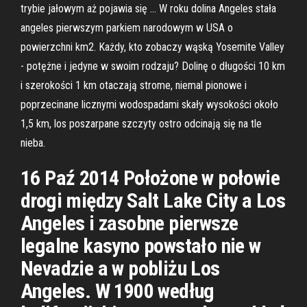
trybie jałowym aż pojawia się … W roku dolina Angeles stała
angeles pierwszym parkiem narodowym w USA o
powierzchni km2. Każdy, kto zobaczy wąską Yosemite Valley
- potężne i jedyne w swoim rodzaju? Dolinę o długości 10 km
i szerokości 1 km otaczają strome, niemal pionowe i
poprzecinane licznymi wodospadami skały wysokości około
1,5 km, los poszarpane szczyty ostro odcinają się na tle
nieba.
16 Paź 2014 Położone w połowie
drogi między Salt Lake City a Los
Angeles i zasobne pierwsze
legalne kasyno powstało nie w
Nevadzie a w pobliżu Los
Angeles. W 1900 według